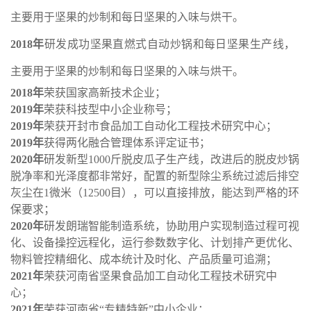
主要用于坚果的炒制和每日坚果的入味与烘干。
2018年
研发成功坚果直燃式自动炒锅和每日坚果生产线，
主要用于坚果的炒制和每日坚果的入味与烘干。
2018年
荣获国家高新技术企业；
2019年
荣获科技型中小企业称号；
2019年
荣获开封市食品加工自动化工程技术研究中心；
2019年
获得两化融合管理体系评定证书；
2020年
研发新型1000斤脱皮瓜子生产线，改进后的脱皮炒锅
脱净率和光泽度都非常好，配置的新型除尘系统过滤后排空
灰尘在1微米（12500目），可以直接排放，能达到严格的环
保要求；
2020年
研发朗瑞智能制造系统，协助用户实现制造过程可视
化、设备操控远程化，运行参数数字化、计划排产更优化、
物料管控精细化、成本统计及时化、产品质量可追溯；
2021年
荣获河南省坚果食品加工自动化工程技术研究中
心；
2021年
荣获河南省“专精特新”中小企业；