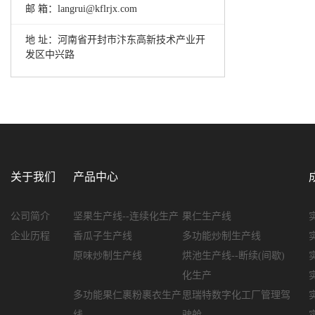
邮 箱：langrui@kflrjx.com
地 址：
河南省开封市汴东高新技术产业开
发区中兴路
关于我们
产品中心
公司简介
坚果生产线--连续化生产
果仁生产线
企业历程
香瓜子生产线
多功能炒制生产线
原味炒制生产线
烘池生产线--断续(间歇)
化生产
多功能果仁裹粉裹衣生产
思瑞特数字化工厂管理驾
线
驶舱