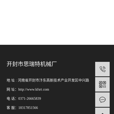
开封市思瑞特机械厂
1
地 址 :
河南省开封市汴东高新技术产业开发区中兴路
网 址：http://www.kfsrt.com
电 话：0371-26665839
客 服：18317851566