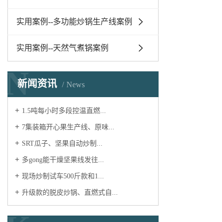
实用案例--多功能炒锅生产线案例
实用案例--天然气煮锅案例
N
新闻资讯
News
1.5吨每小时多段控温直燃...
7集装箱开心果生产线、原味...
​SRT瓜子、坚果自动炒制...
多gong能干燥坚果线发往...
现场炒制试车500斤款和1...
升级款的脱皮炒锅、直燃式自...