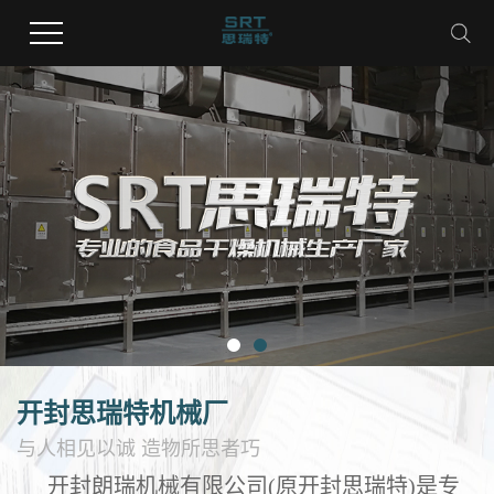
开封思瑞特机械厂
与人相见以诚 造物所思者巧
开封朗瑞机械有限公司(原开封思瑞特)是专