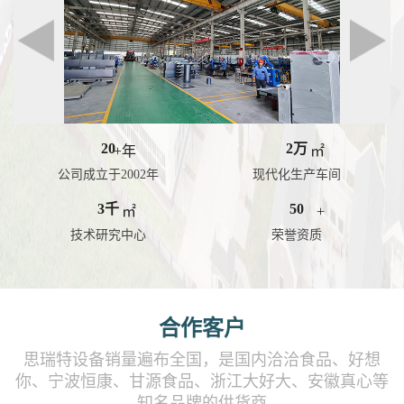
20
2
万
+年
㎡
公司成立于2002年
现代化生产车间
3
千
50
㎡
+
技术研究中心
荣誉资质
合作客户
思瑞特设备销量遍布全国，是国内洽洽食品、好想
你、宁波恒康、甘源食品、浙江大好大、安徽真心等
知名品牌的供货商