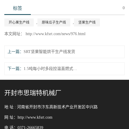
标签
0
,
,
开心果生产线
原味瓜子生产线
坚果生产线
本文网址： http://www.kfsrt.com/news/976.html
上一篇：
SRT坚果智能烘干生产线发货
下一篇：
1.5吨每小时多段控温直燃式自动炒锅生产线发货
开封市思瑞特机械厂
地 址 :
河南省开封市汴东高新技术产业开发区中兴路
网 址：http://www.kfsrt.com
电 话：0371-26665839