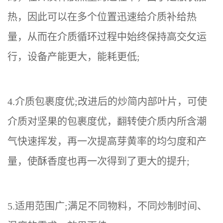
热，因此可以在多个位置迅速给介质补给热
量，从而在介质循环过程中始终保持高
交攵
运
行，设备产能更大，能耗更低
;
4.介质包裹度
优
;改进后的炒简内部叶片，可使
介质对坚果的包裹度
优
，翻转使介质内所含潮
气快速挥发，再一次提高芽黄率的均匀度和产
量，使酥香度也再一次得到了更大的提升
;
5.适用范围广;满足不同物料，不同炒制时间、