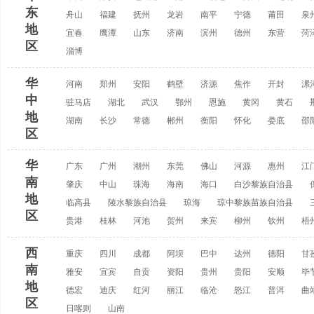
东
舟山
福建
抚州
龙岩
南平
宁德
莆田
泉
地
宜春
鹰潭
山东
济南
滨州
德州
东营
菏
区
淄博
华
河南
郑州
安阳
鹤壁
济源
焦作
开封
漯
中
驻马店
湖北
武汉
鄂州
恩施
黄冈
黄石
地
湖南
长沙
常德
郴州
衡阳
怀化
娄底
邵
区
华
广东
广州
潮州
东莞
佛山
河源
惠州
江
南
肇庆
中山
珠海
海南
海口
白沙黎族自治县
地
临高县
陵水黎族自治县
琼海
琼中黎族苗族自治县
区
贵港
桂林
河池
贺州
来宾
柳州
钦州
梧
西
重庆
四川
成都
阿坝
巴中
达州
德阳
甘
南
雅安
宜宾
自贡
资阳
贵州
贵阳
安顺
毕
地
德宏
迪庆
红河
丽江
临沧
怒江
普洱
曲
区
日喀则
山南