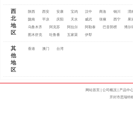
西
陕西
西安
安康
宝鸡
汉中
商洛
铜川
渭
北
陇南
平凉
庆阳
天水
威武
张掖
西宁
果
地
乌鲁木齐
阿克苏
阿拉尔
阿勒泰
巴音郭楞
博尔
区
图木舒克
吐鲁番
五家渠
伊犁
其
香港
澳门
台湾
他
地
区
网站首页
|
公司概况
|
产品中
开封市思瑞特