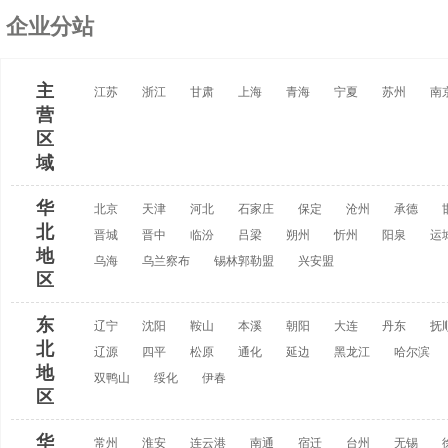
企业分站
主
江苏
浙江
甘肃
上海
青海
宁夏
苏州
南
营
区
域
华
北京
天津
河北
石家庄
保定
沧州
承德
北
晋城
晋中
临汾
吕梁
朔州
忻州
阳泉
运
地
乌海
乌兰察布
锡林郭勒盟
兴安盟
区
东
辽宁
沈阳
鞍山
本溪
朝阳
大连
丹东
抚
北
辽源
四平
松原
通化
延边
黑龙江
哈尔滨
地
双鸭山
绥化
伊春
区
华
常州
淮安
连云港
南通
宿迁
台州
无锡